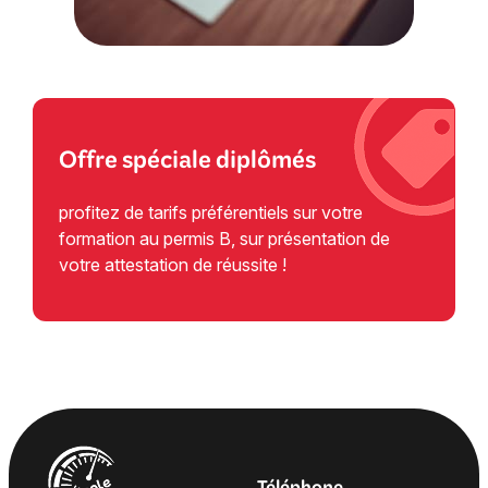
Offre spéciale
diplômés
profitez de tarifs préférentiels sur votre
formation au permis B, sur présentation de
votre attestation de réussite !