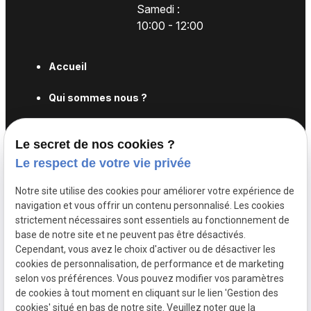
Samedi :
10:00 - 12:00
Accueil
Qui sommes nous ?
Code de la route
Le secret de nos cookies ?
Permis B voiture
Le respect de votre vie privée
Financer votre permis
Notre site utilise des cookies pour améliorer votre expérience de
navigation et vous offrir un contenu personnalisé. Les cookies
strictement nécessaires sont essentiels au fonctionnement de
Actualités
base de notre site et ne peuvent pas être désactivés.
Cependant, vous avez le choix d'activer ou de désactiver les
Contact
cookies de personnalisation, de performance et de marketing
selon vos préférences. Vous pouvez modifier vos paramètres
Mentions
Politique de
Gestion
Plan du
de cookies à tout moment en cliquant sur le lien 'Gestion des
légales
confidentialité
des
site
cookies' situé en bas de notre site. Veuillez noter que la